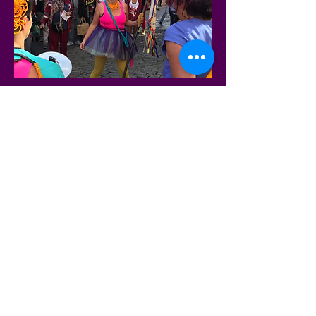
Espetáculo
Bloco Unides Seguiremos
Um cortejo musical e cênico que
ocupa ruas e espaços abertos com
alegria, crítica e diversidade. Mistura
palhaçaria, música e carnaval em
uma experiência festiva e política ao
mesmo tempo. Ideal para eventos
comunitários, escolares, culturais e
corporativos em formato de
celebração coletiva
+ INFORMAÇÕES