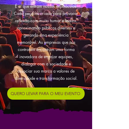
É aí que entram nossos espetáculos.
Cada peça foi criada para provocar
reflexão com muito humor e leveza,
aproximando públicos diversos e
gerando uma experiência
memorável. As empresas que nos
contratam encontram uma forma
inovadora de engajar equipes,
dialogar com a sociedade e
associar sua marca a valores de
diversidade e transformação social.
QUERO LEVAR PARA O MEU EVENTO