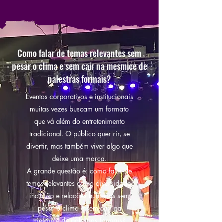
Como falar de temas relevantes sem
pesar o clima e sem cair na mesmice de
palestras formais?
Eventos corporativos e institucionais
muitas vezes buscam um formato
que vá além do entretenimento
tradicional. O público quer rir, se
divertir, mas também viver algo que
deixe uma marca.
A grande questão é: como falar de
temas relevantes como diversidade,
inclusão e relações humanas sem
pesar o clima e sem cair na
mesmice de palestras formais?